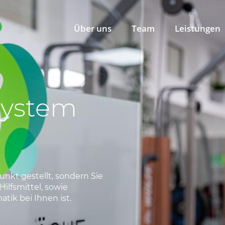
Über uns
Team
Leistungen
system
punkt gestellt, sondern Sie
ilfsmittel, sowie
tik bei Ihnen ist.