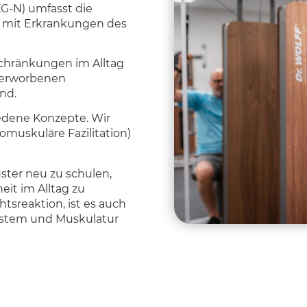
G-N) umfasst die
n mit Erkrankungen des
chränkungen im Alltag
 erworbenen
nd.
iedene Konzepte. Wir
omuskuläre Fazilitation)
ster neu zu schulen,
it im Alltag zu
tsreaktion, ist es auch
ystem und Muskulatur