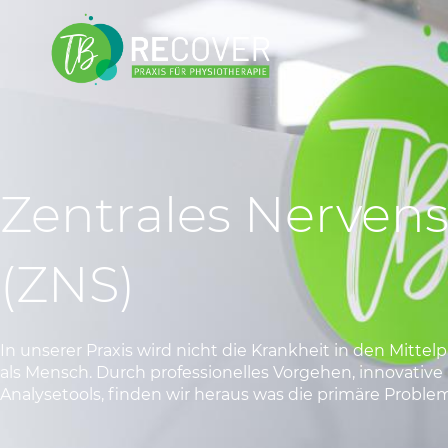
Zentrales Nerven
(ZNS)
In unserer Praxis wird nicht die Krankheit in den Mittel
als Mensch. Durch professionelles Vorgehen, innovative H
Analysetools, finden wir heraus was die primäre Problema