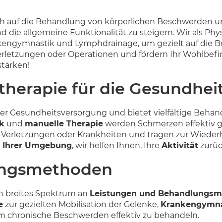
sich auf die Behandlung von körperlichen Beschwerden und
d die allgemeine Funktionalität zu steigern. Wir als Ph
engymnastik und Lymphdrainage, um gezielt auf die Be
Verletzungen oder Operationen und fördern Ihr Wohlbef
stärken!
herapie für die Gesundhei
 der Gesundheitsversorgung und bietet vielfältige Beha
k
und
manuelle Therapie
werden Schmerzen effektiv g
 Verletzungen oder Krankheiten und tragen zur Wiederhe
n Ihrer Umgebung
, wir helfen Ihnen, Ihre
Aktivität
zurüc
ungsmethoden
in breites Spektrum an
Leistungen und Behandlungs
e
zur gezielten Mobilisation der Gelenke,
Krankengymna
um chronische Beschwerden effektiv zu behandeln.